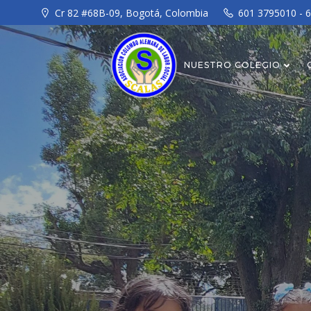
Saltar
Cr 82 #68B-09, Bogotá, Colombia
601 3795010 - 
al
contenido
NUESTRO COLEGIO