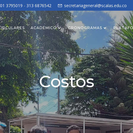
601 3795019 - 313 6876542
secretariageneral@scalas.edu.co
CIRCULARES
ACADÉMICO
CRONOGRAMAS
PLATAF
Costos